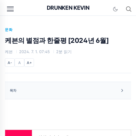
본문 바로가기
DRUNKEN KEVIN
문화
케븐의 별점과 한줄평 [2024년 6월]
케븐
2024. 7. 1. 07:45
2분 읽기
A-
A
A+
목차