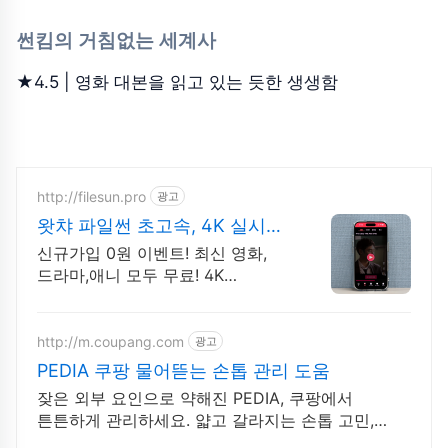
썬킴의 거침없는 세계사
★4.5 | 영화 대본을 읽고 있는 듯한 생생함
http://filesun.pro
광고
왓챠 파일썬 초고속, 4K 실시간
보기!
신규가입 0원 이벤트! 최신 영화,
드라마,애니 모두 무료! 4K
스트리밍
http://m.coupang.com
광고
PEDIA 쿠팡 물어뜯는 손톱 관리 도움
잦은 외부 요인으로 약해진 PEDIA, 쿠팡에서
튼튼하게 관리하세요. 얇고 갈라지는 손톱 고민,
와우회원은 30일 무료반품으로 시작하세요!