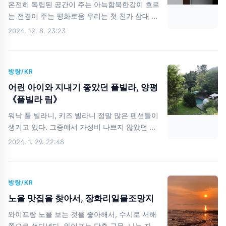
온전히 독립된 공간이 주는 아늑함북한강이 흐르
으며 즐기기에 좋다. 그럼, 이제 실내로 들어가보
는 전경이 주는 평화로움 우리는 첫 친가 삼대 여
자. 스누피 가든은11개의 테마 정원이 각기 다른
행의 숙소로 청평하다를 골랐다. 청렴하고 공평
2024. 12. 8. 23:23
분위기로 꾸며져 있어계절마다 다른 모습으로 산
하다는 뜻의 도시청평 푸르름이 넘치는 프라이빗
책하는 재미가 있다고 한다. 생각보다 어마어마
숙소청평하다 내부를 잠깐 살펴보자. 숙소는 2층
한 크기의스누피 가든 한 번의 방문으로 끝낼 생
복층으로 되어 있다.다만, 2층에는 이부자리와
각은 안 하는 것이 좋..
방랑/KR
에어컨만 있을 뿐문은 없어 개방된 공간이다. 거
실 구석에는 아기자기한 소품들과블루투스를 연
어린 아이와 지내기 좋았던 풀빌라, 양평
결할 수 있는 턴테이블이 있다. 부엌도 적당히
《풀빌라 림》
잘 갖추어져 있어간단한 요리를 해 먹기에 용이
워낙 풀 빌라니, 키즈 빌라니 정말 많은 펜션들이
하다. 안주를 열심히 만들어 주세요. 커피 머신과
생기고 있다. 그중에서 가성비 나쁘지 않았던 풀
캡슐도 있으니 즐기면 된다. 잠자리가 조금 불편
빌라 림 펜션을 소개해본다. (지금은 아예 이름이
2024. 1. 29. 22:48
한 2층그래도 층고가 있어서 다니기에 불편하진
풀 빌라 림인가 보다.) 우리가 묵은 곳은 스파빌
않았다.개방되어 있을 뿐... 욕실은 깔끔 그 자
203호! 돌이 조금 안 된 12개월 아이랑 가기 딱
체 마치, 최근 구해줘 홈즈에서 봤을 법한 욕실이
좋았다. 방에 들어가자마자 맞이해 주는 테라스
다. 타일로..
방랑/KR
초록초록한 것이 딱 쉬기 좋은 느낌. (나 바다뿐
만 아니라, 숲도 좋아하는구나) 아마, 1년간의 육
노을 맛집을 찾아서, 장화리일몰조망지
아로 조금은 힐링이 필요했던 것 같다. 당시 8월
와이프랑 노을 보는 것을 좋아해서, 수시로 서해
이라서, 벌레는 많았다. 그러고 보니, 내부 사진
쪽으로 쏘다녔다. 와이프는 단축 근무, 나는 자율