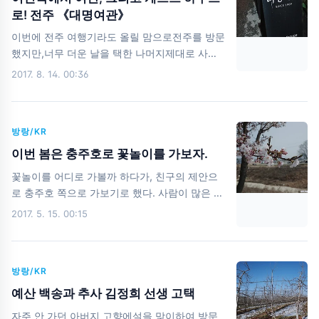
걷기 어려운 사람들을 위해 모노레일도 존재한
로! 전주 《대명여관》
다. 일단,숲 산책코스로 가서 도보로 이동모노레
이번에 전주 여행기라도 올릴 맘으로전주를 방문
일 2승강장에서 3승강장까지는 모노레일숲 테마
했지만,너무 더운 날을 택한 나머지제대로 사진
원코스는 다시 도보로 가기로! 산책 시작~ 푸르
한 장 건지지 못 했다. 고래서 숙소 추천 하나로
2017. 8. 14. 00:36
름을 보니 마음이 너무 좋아진다. 사랑이 넘치는
끝내는 전주 여행;ㅁ;내.. 다시는 더운 날 여행을
약속의 다리를 걸어봅시다. 꽃이 피었습니다. 깨
가지 않으리! 1950년대 대명여인숙에서1969년
끗하 물에 발을 담글 수도 있다. 졸졸졸흐르는 물
대명여관으로 그리고, 작년에 리모델링을 하여갤
내 마음..
방랑/KR
러리, 게스트하우스로 변신한대명여관! 오래 된
곳이어서 택시 기사 아저씨도 아실까 했지만,나
이번 봄은 충주호로 꽃놀이를 가보자.
도 오래된 서울 여관을 모르는데 전주 산다고 택
꽃놀이를 어디로 가볼까 하다가, 친구의 제안으
시 아저씨가 아실까. 전주 완산 경찰서 뒷 길로
로 충주호 쪽으로 가보기로 했다. 사람이 많은 쪽
가주세요! 1층엔 카페도 있다.대명여관 1층에서
은 질색을 하는 나였기에, 유명한 여의도나 진해,
2017. 5. 15. 00:15
한복과 자전거 대여를~ 체크인을 끝내고위로 올
경포호 등 보다는 낫지 않을까 하는 마음으로 여
라 가는 길 오래된 물건과 TV가 정겹다. 이런 저
행길에 올랐다. 짧은(?) 이동 끝에 충주 탄금대에
런 장식과 작품으로깔끔하고 고급스러운 느낌의
도착했다. 거리상으로 다 가까워 보이지만, 충주
복도 위에서 바라 본 1층 마당의 모습조용한 개
방랑/KR
호가 워낙 울퉁불퉁해서 여기 저기 이동하는데,
님이..
생각보다 많은 시간이 소요된다. 탄금대공원의
예산 백송과 추사 김정희 선생 고택
전경 지도가 푸릇푸릇한게 어찌... 벚꽃은 많지
자주 안 가던 아버지 고향에설을 맞이하여 방문