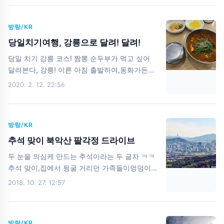
의 야외 카페 자리 잡기는 너무나 힘들다.포기하
대청댐이다. 뭔가 전망대에서 보이는 뷰가 좋기
고 실내나 더 돌아보자. 하....이 도미노,너무나 밀
도 했는데,바로 앞에 나무들이 거슬려서바로 대
고 싶은 것... 박물관 내부에는 ..
방랑/KR
청댐 쪽으로 내려가보기로 했다. 대청댐 휴게소
로 가려다가,또 다른 길이 있어서 대청공원 쪽으
당일치기여행, 강릉으로 달려! 달려!
로 방향을 틀어보았다. 사실상 여기가 더 볼게 많
당일 치기 강릉 코스! 짬뽕 순두부가 먹고 싶어
고,많은 사람들이 텐트와 돗자리를 갖고 나와 있
달려본다, 강릉! 이른 아침 출발하여,동화가든에
었다. 대청공원에서 금강을 따라 산책해보자. 아
도착! 짬뽕 순두부 순삭해보자! 자주 가던 휴빈에
2020. 2. 12. 22:56
름다운 우리 강산~~ 물 밑에서부터 자란 저 나무
가서 커피 한 잔 들고 경포호로 이동해본다.근데
가 너무도 신기하다. 꽃도 예쁘게 펴있어요. 대청
카페 이름이 카페 기와로 바꼈다! 벚꽃이 우수수
공원을 잠깐 걷고,대청댐 위를 걸어 보려 대청댐
떨어지는 4월경포호는 벚꽃으로 아름답게 수놓
휴게소로 이동했다. 대청댐 위를 걸어보았는데,
방랑/KR
아진다. 나무에 벚꽃도 만발하고 호수에도 꽃잎
바람이 ..
이 한가득이다. 경포대에 많이 와봤는데,경포호
추석 맞이 북악산 팔각정 드라이브
수광장 쪽 공원을 거닐어 본 것은 처음이다. 자전
두 눈을 의심케 만드는 추석이라는 두 글자 ㅋㅋ
거도 탈 수 있고,천천히 산책도 할 수 있고,좋다.
추석 맞이,집에서 뒹굴 거리던 가족들이엉덩이를
이제 바다를 보러 가자. 언제나 바다는 힐링이다.
움직여 북악 팔각정에 가기로 했다. 여전히 주차
2018. 10. 27. 12:57
시간을 멈추어바다를 담아본다. 당일치기로 온
전쟁인 팔각정그래도 조금 일찍 출발해서주차장
주제에,뭐가 그리 돌아다니고 싶었는지, 유명한
들어가는 데 30분 정도 밖에 안 걸렸다. 맑은 하
오죽헌으로 가본다. 오죽헌은 다들 잘 알겠지
늘과 평창동 일대 남산이 보인다.자세히 보면 제
만,5만원 누님(신사임당)과5천원 형님(율곡 이
방랑/KR