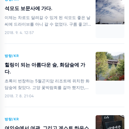
2롯데월드 타워도 보인다. View에 전깃줄이 살
이)의..
짝 걸리는 게 아쉽다. 날씨가 좋아서인지 더 좋았
석모도 보문사에 가다.
다. 폰카지만 줌을 살짝 해볼까나? 남산 일대
이제는 차로도 달려갈 수 있게 된 석모도 좋은 날
Zoom IN 제2롯데월드 타워 근처 Zoom IN 폰
씨에 드라이브를 아니 갈 수 없었다. 구름 좋고!
카라서 그런지...뭔가 수채화처럼 신기하게 나왔
(5월에 다녀온 걸 이제 올리는 것이라는 건 함정)
2018. 9. 4. 12:57
다. No Filter였는데, 마치 Filter가 있는 것 같네
맑은 날씨와 소나무 그리고 저 멀리 보이는 바다
ㅋㅋ 이제 곧 단풍 시즌이다.어마어마한 수의 사
가 예쁜 경관을 선사한다. 누군가의 염원이 담긴
람들이여기저기 단풍을 찾아 갈 테니...난 집에
돌들 그대들이 원하는 모든 것들이 이루어지기를
있어야겠다.ㅋㅋㅋ
방랑/KR
나도 같이 바래본다. 범종각 기분이 좋아지는 고
전의 색상 그리고 아름다운 처마 500 나한 이 분
힐링이 되는 아름다운 숲, 화담숲에 가
들은 다 무엇?아라한은 범어 아라하트(arahat)의
다.
음역으로 보통 줄여 ‘나한’이라고 한다. 아라한을
초록이 번창하는 5월곤지암 리조트에 위치한 화
한자(漢字)로 응공(應供)이라고 하는데, 이는 공
담숲에 찾았다. 고양 꽃박람회를 갈까 했지만,생
양 받을 자격이 있는 사람, 존경 받을 만한 사람
각보다 별로라는 평이 있어서이천으로 핸들을 꺾
2018. 7. 8. 21:04
을 의미한다. 수많은 나한들의 석상들이 장관을
었다. 걸어가도 좋고,환승 버스 타고 가도 좋은
이룬다. 오백나한 앞에 있는 탑 하늘 참 맑다. 위
화담숲 물론,버스 타고 갈 거다.땀 싫어. 싫어. 리
에서 바라 본 극락보전과 수..
프트를 타고 갈 수도 있고,순환 버스를 타고 갈
방랑/KR
수도 있다. 드디어,화담숲에 입성! 입구부터 마음
을 다스려 준다.좋아 좋아. 세가지 테마가 있고,
여인숙에서 여관, 그리고 게스트 하우스