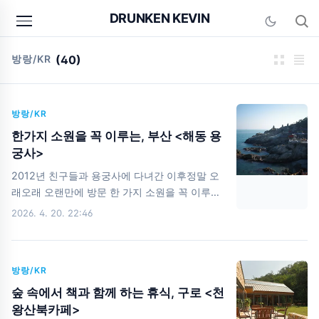
본문 바로가기
DRUNKEN KEVIN
방랑/KR
(40)
방랑/KR
한가지 소원을 꼭 이루는, 부산 <해동 용
궁사>
2012년 친구들과 용궁사에 다녀간 이후정말 오
래오래 오랜만에 방문 한 가지 소원을 꼭 이루워
주는 용신(?)이 계시는해동 용궁사 드래곤볼을
2026. 4. 20. 22:46
모아서 가야 하나... 드래곤볼은 모르겠고,일단
배부터 채우자 씨앗 호떡과 빨간 어묵 언제적 버
스일까 자,다들 소원 빌고 가세요. 연말이라서 그
방랑/KR
런지사람이 정말 많다. 바다와 함께 경치가 아름
다운 용궁사 동전들이 반짝반짝 부산 겨울 바다
숲 속에서 책과 함께 하는 휴식, 구로 <천
색깔 파란색 외곽선이 용의 형상을 알려준다. 찾
왕산북카페>