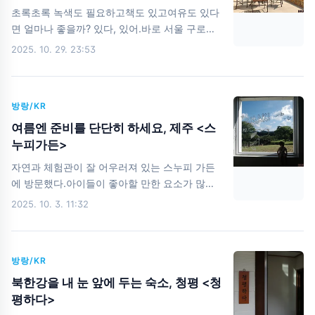
아라, 드래곤 볼~~ (미)륵불이형,오랜만이야. 드
초록초록 녹색도 필요하고책도 있고여유도 있다
래곤볼을 찾은 것 같아요.어서 소원을 이뤄주세
면 얼마나 좋을까? 있다, 있어.바로 서울 구로구
요. 제 계좌에 하이닉스 10,000주만 넣어주세요.
의 끝자락천왕산에 위치한 천왕산북카페다. 책쉼
2025. 10. 29. 23:53
터가 공식 명칭인가?북카페가 공식 명칭인가? 쉼
과 상충될 수도 있지만,아이러니하게도 차가 없
으면 접근하기 힘든 곳이다. 그리고, 또 차가 있
방랑/KR
다고 하더라도주차가 힘드니 쉼을 위해서 부지런
해야 한다는 모순이 발생한다. 그래도 좋다.북카
여름엔 준비를 단단히 하세요, 제주 <스
페 외부의 공간도 좋다. 책만 있는 것도 아니고,
누피가든>
이렇게 자연 속에 거닐 수도 있다. 북카페는 총 2
자연과 체험관이 잘 어우러져 있는 스누피 가든
개의 건물로 되어 있는데,입구 왼쪽은 카페오른
에 방문했다.아이들이 좋아할 만한 요소가 많지
쪽은 책을 볼 수 있는 공간이다. 카페 내부 공간
만,단순히 캐릭터 전시에 그치지 않고넓은 야외
2025. 10. 3. 11:32
도 목조로 지어져외부 공간과의 이질감이 없다.
정원과 실내 공간이 함께 구성되어 있어가족 단
카페 공간에도 책이 있다. 일단 목 좀 축이고,배
위 방문객이 많이 찾는다. 주차장에서부터 자연
좀 채울게요. 아무래도 음식 사진 전문인 듯하다.
과 하나된 느낌 여름에 스누피 가든에 방문하면
오른쪽..
방랑/KR
가장 먼저 눈에 들어오는 것은 푸른 녹음이다.그
리고 곳곳에 스누피와 친구들의 조형물이 있어
북한강을 내 눈 앞에 두는 숙소, 청평 <청
포토존으로 활용된다. 인기 있는 포인트는 줄이
평하다>
조금 길어질 수 있지만,전체적으로 여유롭게 걸