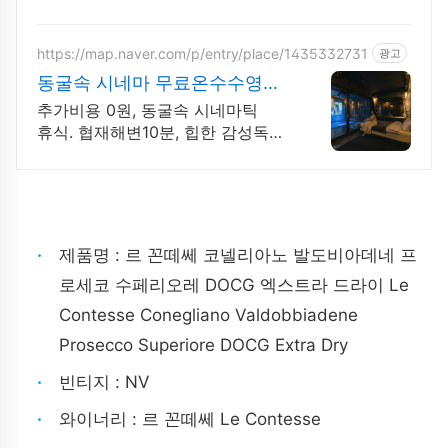
잔으로 편하게 사용, 와우회원 지금 바로 주문하세요.
https://map.naver.com/p/entry/place/1435332731
광고
동굴속 시네마 무료온수수영장
독특하고 아늑한 나만의아지트
추가비용 0원, 동굴속 시네마틱
휴식. 협재해변10분, 힙한 감성독채,
무료바베큐 감성독채,동굴의 아늑함
풀사이드 시네마의 낭만. 잊지못할
태교여행&커플여행의 완성
제품명 : 르 꼰떼쎄 코넬리아노 발도비아데네 프
로세코 수페리오레 DOCG 엑스트라 드라이 Le
Contesse Conegliano Valdobbiadene
Prosecco Superiore DOCG Extra Dry
빈티지 : NV
와이너리 :
르 꼰떼쎄
Le Contesse