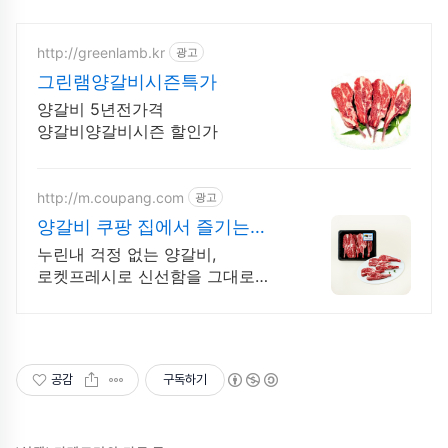
http://greenlamb.kr
광고
그린램양갈비시즌특가
양갈비 5년전가격
양갈비양갈비시즌 할인가
http://m.coupang.com
광고
양갈비 쿠팡 집에서 즐기는
양고기 특식
누린내 걱정 없는 양갈비,
로켓프레시로 신선함을 그대로
식탁에!
공감
구독하기