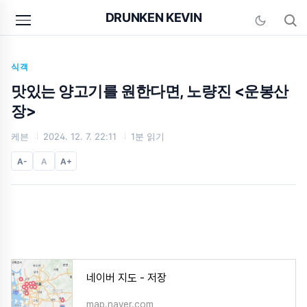
본문 바로가기
DRUNKEN KEVIN
식객
맛있는 양고기를 원한다면, 노량진 <운봉산
장>
케븐
2024. 12. 7. 22:11
1분 읽기
A-
A
A+
네이버 지도 - 저장
map.naver.com