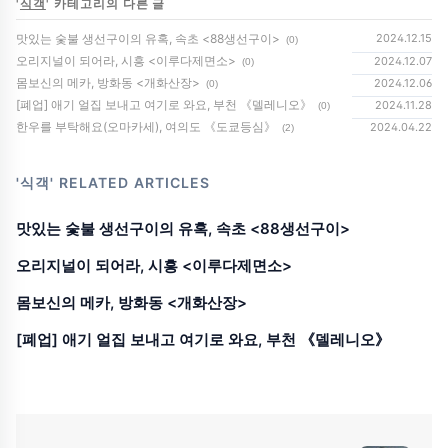
'
식객
' 카테고리의 다른 글
맛있는 숯불 생선구이의 유혹, 속초 <88생선구이>
2024.12.15
(0)
오리지널이 되어라, 시흥 <이루다제면소>
2024.12.07
(0)
몸보신의 메카, 방화동 <개화산장>
2024.12.06
(0)
[폐업] 애기 얼집 보내고 여기로 와요, 부천 《델레니오》
2024.11.28
(0)
한우를 부탁해요(오마카세), 여의도 《도쿄등심》
2024.04.22
(2)
'식객'
RELATED ARTICLES
맛있는 숯불 생선구이의 유혹, 속초 <88생선구이>
오리지널이 되어라, 시흥 <이루다제면소>
몸보신의 메카, 방화동 <개화산장>
[폐업] 애기 얼집 보내고 여기로 와요, 부천 《델레니오》