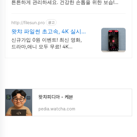
튼튼하게 관리하세요. 건강한 손톱을 위한 보습!
오늘주문 내일도착으로 빠르고 간편하게.
http://filesun.pro
광고
왓챠 파일썬 초고속, 4K 실시간
보기!
신규가입 0원 이벤트! 최신 영화,
드라마,애니 모두 무료! 4K
스트리밍
왓챠피디아 - 케븐
pedia.watcha.com