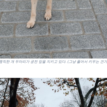
큼직한 개 두마리가 궁전 앞을 지키고 있다. (그냥 풀어서 키우는 건가