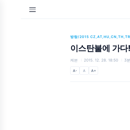
본문 바로가기
방랑/2015 CZ,AT,HU,CN,TH,T
이스탄불에 가다!
케븐
2015. 12. 28. 18:50
3
A-
A
A+